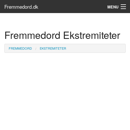
Fremmedord.dk
MENU
Hvad er fremmedord?
Fremmedord Ekstremiteter
Søg...
Find bøger
FREMMEDORD
EKSTREMITETER