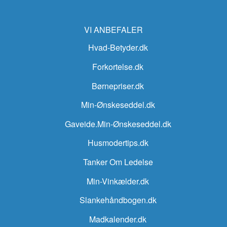
VI ANBEFALER
Hvad-Betyder.dk
Forkortelse.dk
Børnepriser.dk
Min-Ønskeseddel.dk
Gaveide.Min-Ønskeseddel.dk
Husmodertips.dk
Tanker Om Ledelse
Min-Vinkælder.dk
Slankehåndbogen.dk
Madkalender.dk