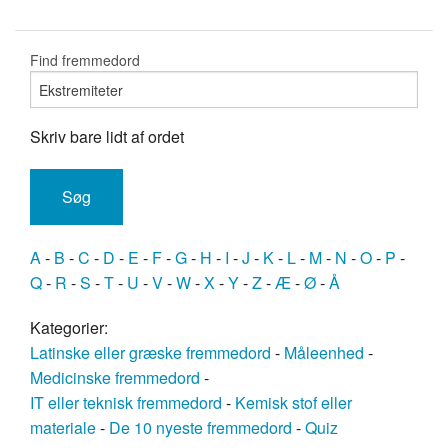
Find fremmedord
Skriv bare lidt af ordet
A
-
B
-
C
-
D
-
E
-
F
-
G
-
H
-
I
-
J
-
K
-
L
-
M
-
N
-
O
-
P
-
Q
-
R
-
S
-
T
-
U
-
V
-
W
-
X
-
Y
-
Z
-
Æ
-
Ø
-
Å
Kategorier:
Latinske eller græske fremmedord
-
Måleenhed
-
Medicinske fremmedord
-
IT eller teknisk fremmedord
-
Kemisk stof eller
materiale
-
De 10 nyeste fremmedord
-
Quiz