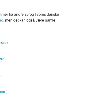
mmer fra andre sprog i vores danske
rd
, men det kan også være gamle
mere)
ere)
e)
mere)