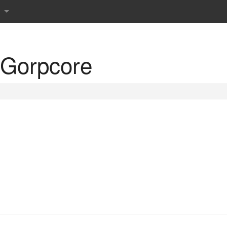
Gorpcore
r det danske sprog
rdbog
 ordbog
rdbog
rdbog
 tværsordbog
s Røde ordbøger
prog