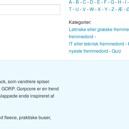
A
-
B
-
C
-
D
-
E
-
F
-
G
-
H
-
I
ansk ordbog
T
-
U
-
V
-
W
-
X
-
Y
-
Z
-
Æ
-
nsk ordbog
Kategorier:
Latinske eller græske fremm
nsk ordbog
fremmedord
-
IT eller teknisk fremmedord
-
Dansk ordbog
nyeste fremmedord
-
Quiz
k ordbog
k ordbog
ck, som vandrere spiser.
nsk ordbog
- GORP. Gorpcore er en trend
slappede ende inspireret af
sk ordbog
ansk ordbog
d fleece, praktiske buser,
k-Dansk ordbog