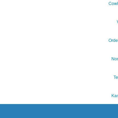
Cowb
Ordet
Nor
Te
Kan