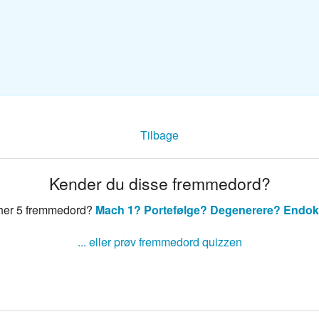
sk ordbog
nsk ordbog
Tilbage
Kender du disse fremmedord?
 her 5 fremmedord?
Mach 1?
Portefølge?
Degenerere?
Endok
... eller prøv fremmedord quizzen