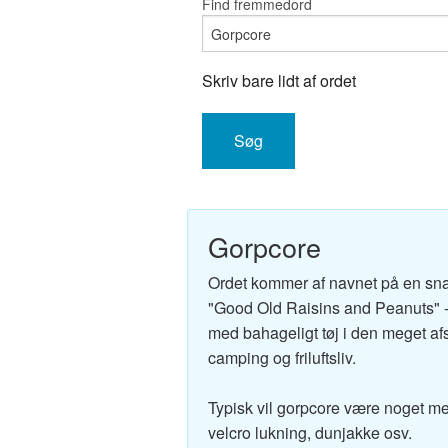
Find fremmedord
Engelsk-D
Fransk-Da
Skriv bare lidt af ordet
Spansk-Da
Italiensk-
Tysk-Dans
Gorpcore
Latin-Dans
Ordet kommer af navnet på en sna
Svensk-Da
"Good Old Raisins and Peanuts" 
med bahageligt tøj i den meget af
Norsk-Dan
camping og friluftsliv.
Russisk-D
Typisk vil gorpcore være noget me
Portugisis
velcro lukning, dunjakke osv.