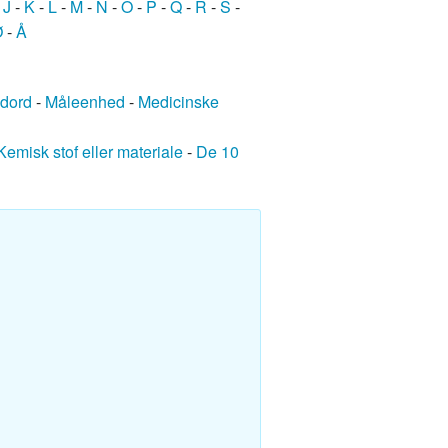
-
J
-
K
-
L
-
M
-
N
-
O
-
P
-
Q
-
R
-
S
-
Ø
-
Å
edord
-
Måleenhed
-
Medicinske
Kemisk stof eller materiale
-
De 10