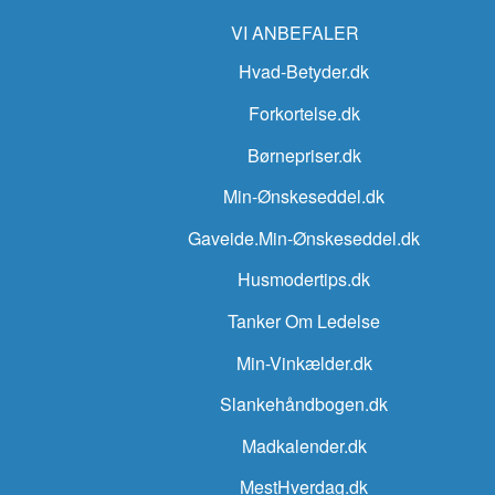
VI ANBEFALER
Hvad-Betyder.dk
Forkortelse.dk
Børnepriser.dk
Min-Ønskeseddel.dk
Gaveide.Min-Ønskeseddel.dk
Husmodertips.dk
Tanker Om Ledelse
Min-Vinkælder.dk
Slankehåndbogen.dk
Madkalender.dk
MestHverdag.dk