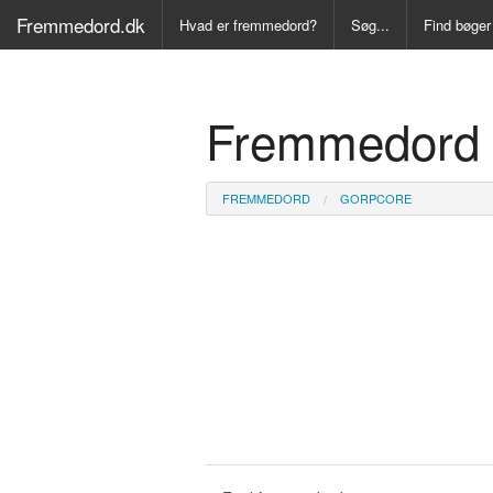
Fremmedord.dk
Hvad er fremmedord?
Søg...
Find bøger
Alle Bøger
Fremmedord 
Ordbog ove
Fremmedo
FREMMEDORD
GORPCORE
Medicinsk
Juridisk o
Synonymo
Kryds- og
Gyldendal
Fremmeds