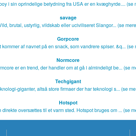
oy i sin oprindelige betydning fra USA er en kvæghyrde.... (se 
savage
Vild, brutal, ustyrlig, vildskab eller uciviliseret Slangor... (se mere
Gorpcore
 kommer af navnet på en snack, som vandrere spiser. &q... (se
Normcore
mcore er en trend, der handler om at gå i almindeligt be... (se m
Techgigant
knologi-giganter, altså store firmaer der har teknologi s... (se me
Hotspot
 direkte oversættes til et varm sted. Hotspot bruges om ... (se m