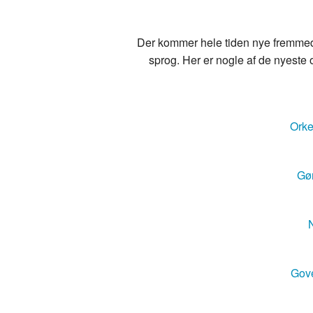
Der kommer hele tiden nye fremmedo
sprog. Her er nogle af de nyeste o
Orke
Gør
N
Gove