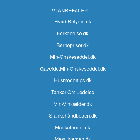
VI ANBEFALER
Hvad-Betyder.dk
Forkortelse.dk
Børnepriser.dk
Min-Ønskeseddel.dk
Gaveide.Min-Ønskeseddel.dk
Husmodertips.dk
Tanker Om Ledelse
Min-Vinkælder.dk
Slankehåndbogen.dk
Madkalender.dk
MestHverdag.dk