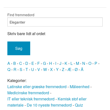
Find fremmedord
Skriv bare lidt af ordet
A
-
B
-
C
-
D
-
E
-
F
-
G
-
H
-
I
-
J
-
K
-
L
-
M
-
N
-
O
-
P
-
Q
-
R
-
S
-
T
-
U
-
V
-
W
-
X
-
Y
-
Z
-
Æ
-
Ø
-
Å
Kategorier:
Latinske eller græske fremmedord
-
Måleenhed
-
Medicinske fremmedord
-
IT eller teknisk fremmedord
-
Kemisk stof eller
materiale
-
De 10 nyeste fremmedord
-
Quiz