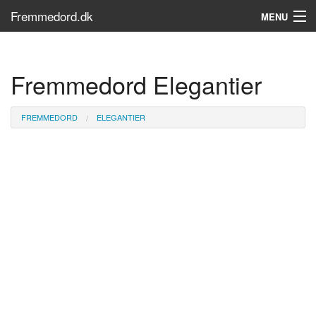
Fremmedord.dk
MENU
Hvad er fremmedord?
Fremmedord Elegantier
Søg...
Find bøger
FREMMEDORD
ELEGANTIER