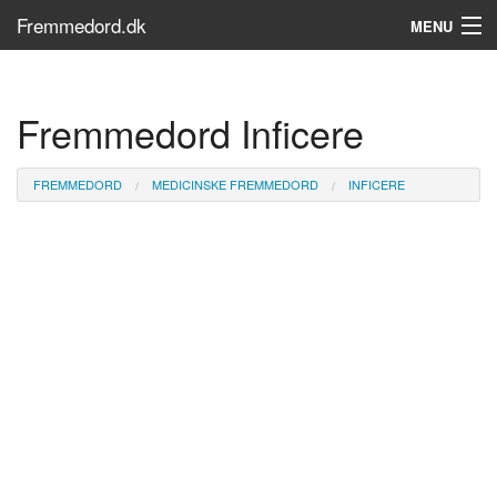
Fremmedord.dk
MENU
Hvad er fremmedord?
Fremmedord Inficere
Søg...
Find bøger
FREMMEDORD
MEDICINSKE FREMMEDORD
INFICERE