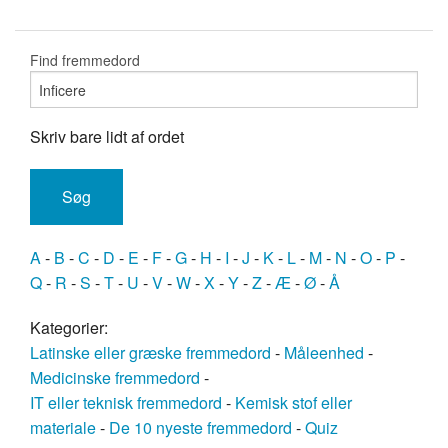
Find fremmedord
Skriv bare lidt af ordet
A
-
B
-
C
-
D
-
E
-
F
-
G
-
H
-
I
-
J
-
K
-
L
-
M
-
N
-
O
-
P
-
Q
-
R
-
S
-
T
-
U
-
V
-
W
-
X
-
Y
-
Z
-
Æ
-
Ø
-
Å
Kategorier:
Latinske eller græske fremmedord
-
Måleenhed
-
Medicinske fremmedord
-
IT eller teknisk fremmedord
-
Kemisk stof eller
materiale
-
De 10 nyeste fremmedord
-
Quiz