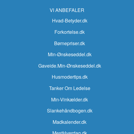
VI ANBEFALER
Hvad-Betyder.dk
Forkortelse.dk
Børnepriser.dk
Min-Ønskeseddel.dk
Gaveide.Min-Ønskeseddel.dk
Husmodertips.dk
Tanker Om Ledelse
Min-Vinkælder.dk
Slankehåndbogen.dk
Madkalender.dk
MestHverdag.dk