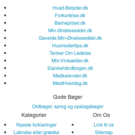
Hvad-Betyder.dk
Forkortelse.dk
Børnepriser.dk
Min-Ønskeseddel.dk
Gaveide.Min-Ønskeseddel.dk
Husmodertips.dk
Tanker Om Ledelse
Min-Vinkælder.dk
Slankehåndbogen.dk
Madkalender.dk
MestHverdag.dk
Gode Bøger
Ordbøger, sprog og opslagsbøger
Kategorier
Om Os
Nyeste forklaringer
Link til os
Latinske eller græske
Sitemap