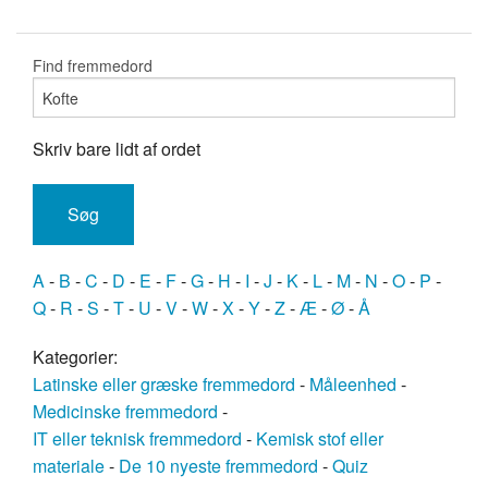
Find fremmedord
Skriv bare lidt af ordet
A
-
B
-
C
-
D
-
E
-
F
-
G
-
H
-
I
-
J
-
K
-
L
-
M
-
N
-
O
-
P
-
Q
-
R
-
S
-
T
-
U
-
V
-
W
-
X
-
Y
-
Z
-
Æ
-
Ø
-
Å
Kategorier:
Latinske eller græske fremmedord
-
Måleenhed
-
Medicinske fremmedord
-
IT eller teknisk fremmedord
-
Kemisk stof eller
materiale
-
De 10 nyeste fremmedord
-
Quiz