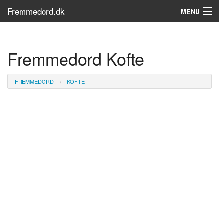
Fremmedord.dk
MENU
Hvad er fremmedord?
Fremmedord Kofte
Søg...
Find bøger
FREMMEDORD
KOFTE