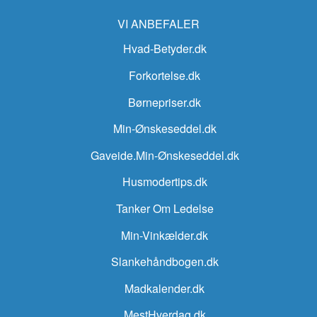
VI ANBEFALER
Hvad-Betyder.dk
Forkortelse.dk
Børnepriser.dk
Min-Ønskeseddel.dk
Gaveide.Min-Ønskeseddel.dk
Husmodertips.dk
Tanker Om Ledelse
Min-Vinkælder.dk
Slankehåndbogen.dk
Madkalender.dk
MestHverdag.dk