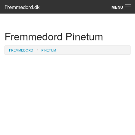
Fremmedord.dk
MENU
Hvad er fremmedord?
Fremmedord Pinetum
Søg...
Find bøger
FREMMEDORD
PINETUM