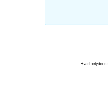
Polsk-Dan
Tyrkisk-Da
Hvad betyder d