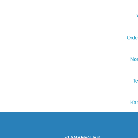
Ordet
Nor
Te
Kan
VI ANBEFALER