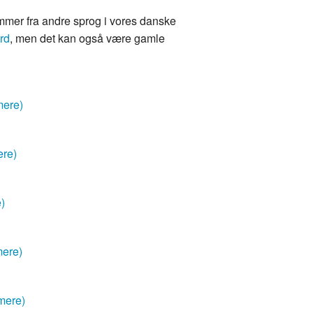
mmer fra andre sprog i vores danske
rd
, men det kan også være gamle
mere)
ere)
e)
mere)
mere)