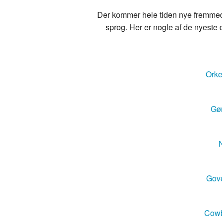
Der kommer hele tiden nye fremmedo
sprog. Her er nogle af de nyeste o
Orke
Gør
N
Gove
Cowb