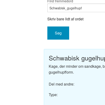
Find fremmedord
Engelsk-D
Fransk-Da
Skriv bare lidt af ordet
Spansk-Da
Italiensk-
Tysk-Dans
Schwabisk gugelhu
Latin-Dans
Kage, der minder om sandkage, ba
Svensk-Da
gugelhupfform.
Norsk-Dan
Del med andre:
Russisk-D
Type:
Portugisis