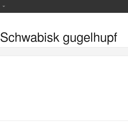
Schwabisk gugelhupf
r det danske sprog
rdbog
 ordbog
rdbog
rdbog
 tværsordbog
s Røde ordbøger
prog