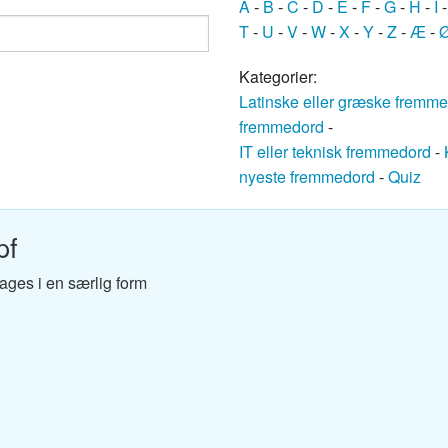
A
-
B
-
C
-
D
-
E
-
F
-
G
-
H
-
I
ansk ordbog
T
-
U
-
V
-
W
-
X
-
Y
-
Z
-
Æ
-
nsk ordbog
Kategorier:
Latinske eller græske fremm
nsk ordbog
fremmedord
-
IT eller teknisk fremmedord
-
Dansk ordbog
nyeste fremmedord
-
Quiz
k ordbog
pf
k ordbog
ges i en særlig form
nsk ordbog
sk ordbog
ansk ordbog
k-Dansk ordbog