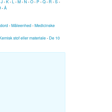
-
J
-
K
-
L
-
M
-
N
-
O
-
P
-
Q
-
R
-
S
-
Ø
-
Å
edord
-
Måleenhed
-
Medicinske
Kemisk stof eller materiale
-
De 10