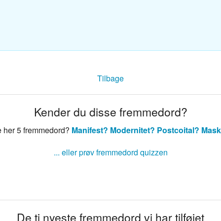
sk ordbog
nsk ordbog
Tilbage
Kender du disse fremmedord?
e her 5 fremmedord?
Manifest?
Modernitet?
Postcoital?
Mask
... eller prøv fremmedord quizzen
De ti nyeste fremmedord vi har tilføjet