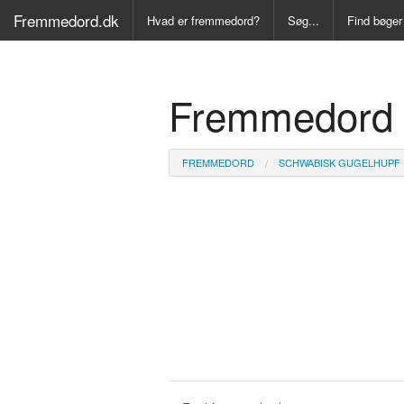
Fremmedord.dk
Hvad er fremmedord?
Søg...
Find bøger
Alle Bøger
Fremmedord 
Ordbog ove
Fremmedo
FREMMEDORD
SCHWABISK GUGELHUPF
Medicinsk
Juridisk o
Synonymo
Kryds- og
Gyldendal
Fremmeds