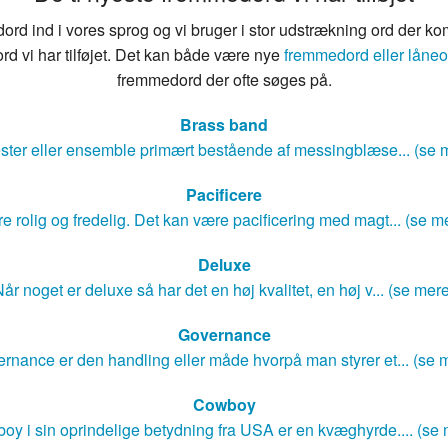
rd ind i vores sprog og vi bruger i stor udstrækning ord der ko
rd vi har tilføjet. Det kan både være nye
fremmedord eller låneo
fremmedord der ofte søges på.
Brass band
ster eller ensemble primært bestående af messingblæse... (se 
Pacificere
e rolig og fredelig. Det kan være pacificering med magt... (se m
Deluxe
år noget er deluxe så har det en høj kvalitet, en høj v... (se mer
Governance
rnance er den handling eller måde hvorpå man styrer et... (se 
Cowboy
oy i sin oprindelige betydning fra USA er en kvæghyrde.... (se 