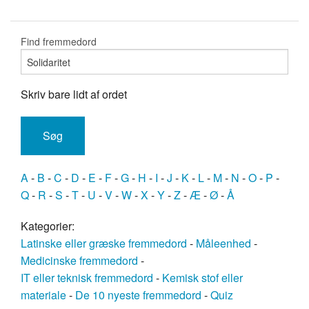
Find fremmedord
Skriv bare lidt af ordet
A
-
B
-
C
-
D
-
E
-
F
-
G
-
H
-
I
-
J
-
K
-
L
-
M
-
N
-
O
-
P
-
Q
-
R
-
S
-
T
-
U
-
V
-
W
-
X
-
Y
-
Z
-
Æ
-
Ø
-
Å
Kategorier:
Latinske eller græske fremmedord
-
Måleenhed
-
Medicinske fremmedord
-
IT eller teknisk fremmedord
-
Kemisk stof eller
materiale
-
De 10 nyeste fremmedord
-
Quiz