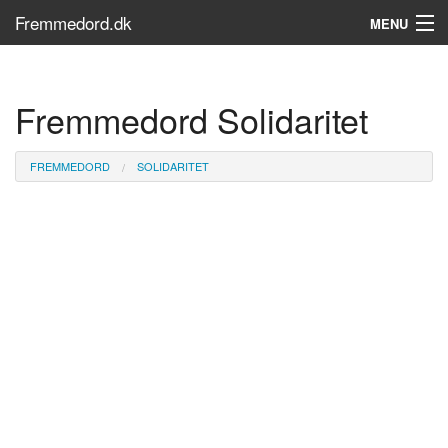
Fremmedord.dk
MENU
Hvad er fremmedord?
Fremmedord Solidaritet
Søg...
Find bøger
FREMMEDORD
SOLIDARITET