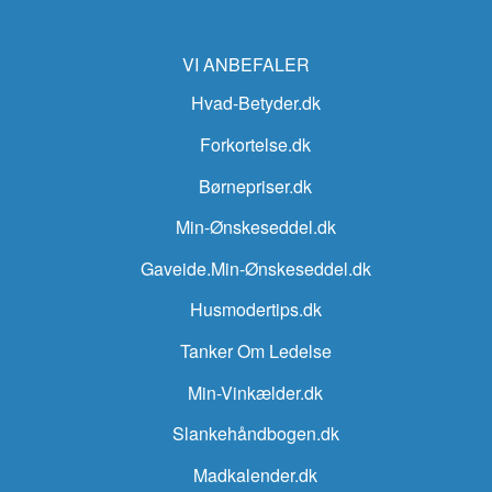
VI ANBEFALER
Hvad-Betyder.dk
Forkortelse.dk
Børnepriser.dk
Min-Ønskeseddel.dk
Gaveide.Min-Ønskeseddel.dk
Husmodertips.dk
Tanker Om Ledelse
Min-Vinkælder.dk
Slankehåndbogen.dk
Madkalender.dk