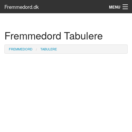
Fremmedord.dk
MENU
Hvad er fremmedord?
Fremmedord Tabulere
Søg...
Find bøger
FREMMEDORD
TABULERE