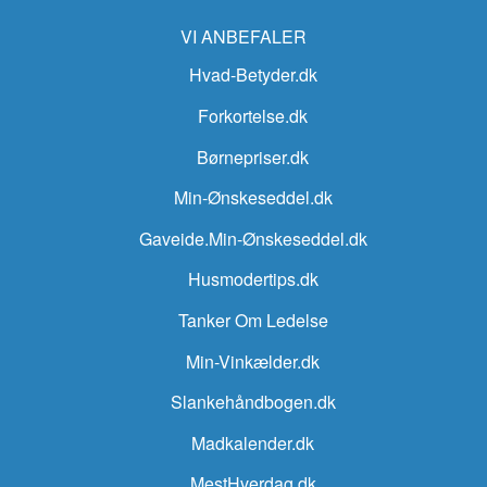
VI ANBEFALER
Hvad-Betyder.dk
Forkortelse.dk
Børnepriser.dk
Min-Ønskeseddel.dk
Gaveide.Min-Ønskeseddel.dk
Husmodertips.dk
Tanker Om Ledelse
Min-Vinkælder.dk
Slankehåndbogen.dk
Madkalender.dk
MestHverdag.dk