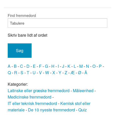
Find fremmedord
Skriv bare lidt af ordet
A
-
B
-
C
-
D
-
E
-
F
-
G
-
H
-
I
-
J
-
K
-
L
-
M
-
N
-
O
-
P
-
Q
-
R
-
S
-
T
-
U
-
V
-
W
-
X
-
Y
-
Z
-
Æ
-
Ø
-
Å
Kategorier:
Latinske eller græske fremmedord
-
Måleenhed
-
Medicinske fremmedord
-
IT eller teknisk fremmedord
-
Kemisk stof eller
materiale
-
De 10 nyeste fremmedord
-
Quiz