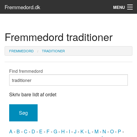
Fremmedord.dk
MENU
Hvad er fremmedord?
Fremmedord traditioner
Søg...
Find bøger
FREMMEDORD
TRADITIONER
Find fremmedord
Skriv bare lidt af ordet
A
-
B
-
C
-
D
-
E
-
F
-
G
-
H
-
I
-
J
-
K
-
L
-
M
-
N
-
O
-
P
-