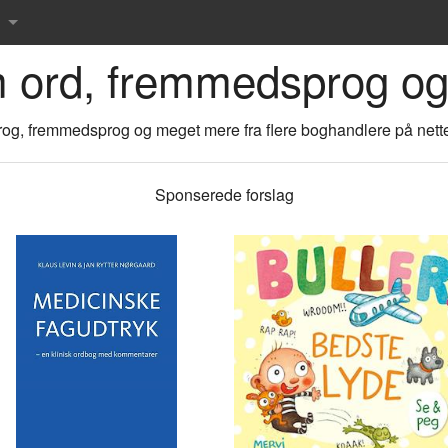
m ord, fremmedsprog og
r det danske sprog
og, fremmedsprog og meget mere fra flere boghandlere på nettet
rdbog
Sponserede forslag
 ordbog
rdbog
rdbog
 tværsordbog
s Røde ordbøger