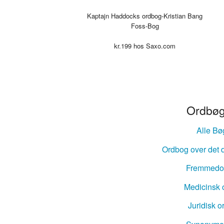
Engelsk-D
Kaptajn Haddocks ordbog-Kristian Bang
Fransk-Da
Foss-Bog
kr.
199
hos Saxo.com
Spansk-Da
Italiensk-
Tysk-Dans
Ordbøg
Latin-Dans
Alle Bø
Svensk-Da
Ordbog over det 
Norsk-Dan
Fremmedo
Russisk-D
Medicinsk 
Juridisk 
Portugisis