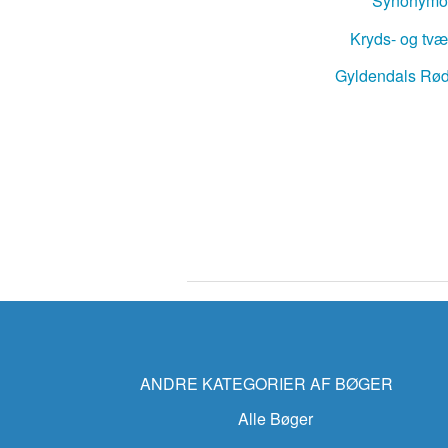
Synonymo
Polsk-Dan
Kryds- og tv
Tyrkisk-Da
Gyldendals Rød
ANDRE KATEGORIER AF BØGER
Alle Bøger