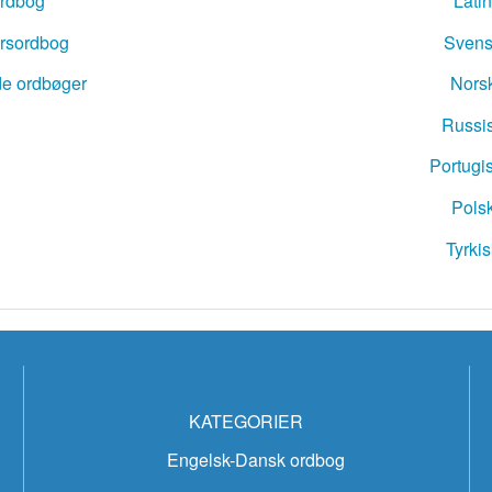
rdbog
Lati
sk ordbog
ærsordbog
Svens
nsk ordbog
e ordbøger
Nors
Russi
Portugi
Pols
Tyrki
KATEGORIER
Engelsk-Dansk ordbog