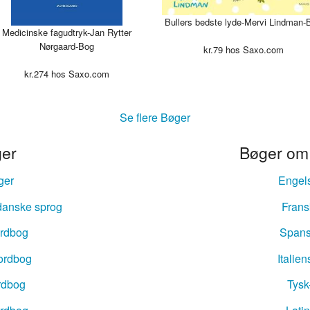
ansk ordbog
Bullers bedste lyde-Mervi Lindman-
Medicinske fagudtryk-Jan Rytter
nsk ordbog
Nørgaard-Bog
kr.
79
hos Saxo.com
nsk ordbog
kr.
274
hos Saxo.com
Dansk ordbog
Se flere Bøger
k ordbog
er
Bøger om
k ordbog
ger
Engel
nsk ordbog
danske sprog
Frans
sk ordbog
rdbog
Spans
ansk ordbog
ordbog
Italie
ordbog
Tysk
k-Dansk ordbog