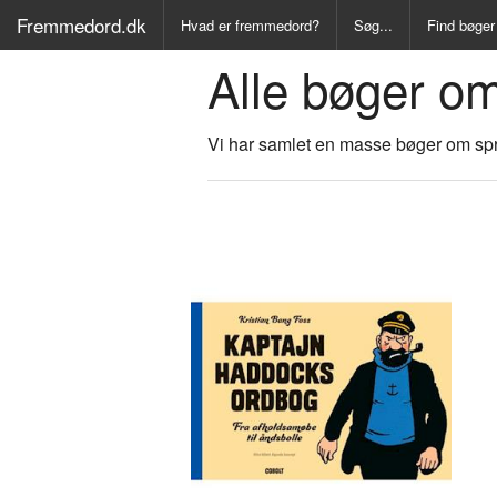
Fremmedord.dk
Hvad er fremmedord?
Søg...
Find bøger
Alle bøger o
Alle Bøger
Ordbog ove
Vi har samlet en masse bøger om spr
Fremmedo
Medicinsk
Juridisk o
Synonymo
Kryds- og
Gyldendal
-