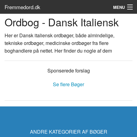
Fremmedord.dk
MENU
Ordbog - Dansk Italiensk
Hvad er fremmedord?
Søg...
Her er Dansk italiensk ordbøger, både almindelige,
tekniske ordbøger, medicinske ordbøger fra flere
Find bøger
boghandlere på nettet. Her finder du nogle af dem
Sponserede forslag
Se flere Bøger
ANDRE KATEGORIER AF BØGER