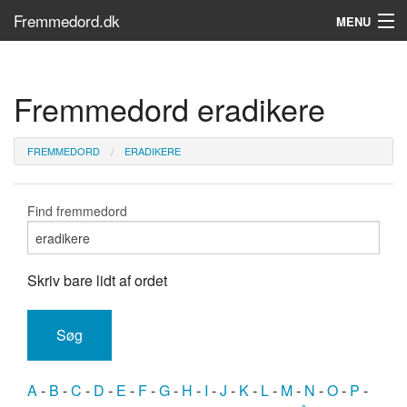
Fremmedord.dk
MENU
Hvad er fremmedord?
Fremmedord eradikere
Søg...
Find bøger
FREMMEDORD
ERADIKERE
Find fremmedord
Skriv bare lidt af ordet
A
-
B
-
C
-
D
-
E
-
F
-
G
-
H
-
I
-
J
-
K
-
L
-
M
-
N
-
O
-
P
-