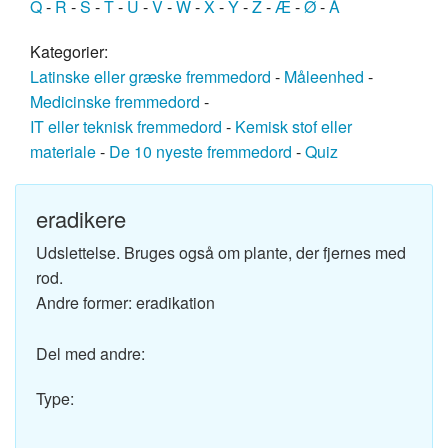
Q
-
R
-
S
-
T
-
U
-
V
-
W
-
X
-
Y
-
Z
-
Æ
-
Ø
-
Å
Kategorier:
Latinske eller græske fremmedord
-
Måleenhed
-
Medicinske fremmedord
-
IT eller teknisk fremmedord
-
Kemisk stof eller
materiale
-
De 10 nyeste fremmedord
-
Quiz
eradikere
Udslettelse. Bruges også om plante, der fjernes med
rod.
Andre former: eradikation
Del med andre:
Type: